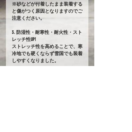
※砂などが付着したまま装着する
と傷がつく原因となりますのでご
注意ください。
3. 防湿性・耐寒性・耐火性・スト
レッチ性UP!
ストレッチ性を高めることで、寒
冷地でも硬くならず雪国でも装着
しやすくなりました。
89. バタ付き防止加工とストラッ
プ
前後に強力なゴムの絞り加工を追
加。
固定にはワンタッチストラップを
採用!!
ストラップの長さは調整が可能で
フィット感が大幅up!
カバー自体の重みとボディ下側を