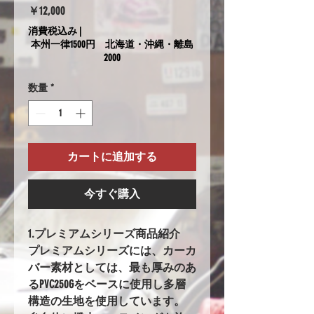
価
￥12,000
格
消費税込み
|
本州一律1500円 北海道・沖縄・離島
2000
数量
*
カートに追加する
今すぐ購入
1.プレミアムシリーズ商品紹介
プレミアムシリーズには、カーカ
バー素材としては、最も厚みのあ
るPVC250Gをベースに使用し多層
構造の生地を使用しています。