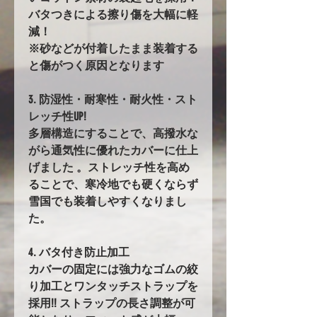
バタつきによる擦り傷を大幅に軽
減！
※砂などが付着したまま装着する
と傷がつく原因となります
3. 防湿性・耐寒性・耐火性・スト
レッチ性UP!
多層構造にすることで、高撥水な
がら通気性に優れたカバーに仕上
げました 。ストレッチ性を高め
ることで、寒冷地でも硬くならず
雪国でも装着しやすくなりまし
た。
4. バタ付き防止加工
カバーの固定には強力なゴムの絞
り加工とワンタッチストラップを
採用!! ストラップの長さ調整が可