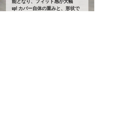
能となり、フィット感が大幅
up! カバー自体の重みと、形状で
バタつきません！
5.耐久性の大幅UPを実現！！
オックスフォード生地を使用した
ボディカバーは他にも多数ありま
すが、当社のオックスフォード生
地はその中でも超高級品のオック
スフォード３００を使用し、更に
ボディ接地面には起毛素材を付け
加えています。他社メーカーでは
２３８万円～という高級カバーを
驚きの低価格でご提案します！
ただし現在円安や生地の値段の高
騰、人件費の高騰の為にいつまで
もこの値段で提供できる保証はあ
りません！是非今のうちに一度お
試しください！！