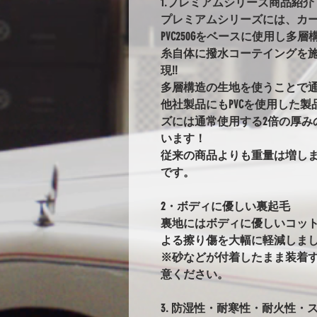
1.プレミアムシリーズ商品紹介
プレミアムシリーズには、カ
PVC250Gをベースに使用し
糸自体に撥水コーテイングを
現!!
多層構造の生地を使うことで
他社製品にもPVCを使用した
ズには通常使用する2倍の厚み
います！
従来の商品よりも重量は増し
です。
2・ボディに優しい裏起毛
裏地にはボディに優しいコッ
よる擦り傷を大幅に軽減しま
※砂などが付着したまま装着
意ください。
3. 防湿性・耐寒性・耐火性・ス