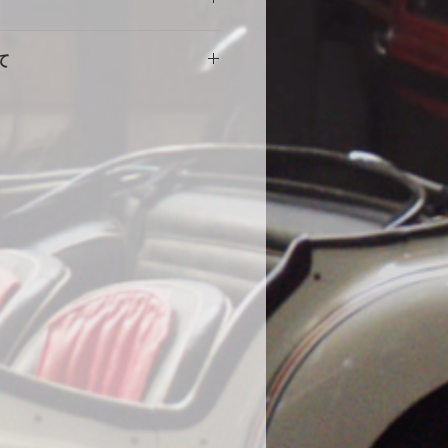
意
擦れや傷の原因になりますので、し
。使用に伴う劣化や汚れ、破れ等の
をしめて下さい。風の強い場合や台
て
ません。事前にカスタム等ご相談い
部分に布団を干す時に使用する大型
端にサイズが小さい・大きい等の初
する等の工夫をしていただくとより
途商品に交換させて頂きます。
。
000円
いません。
の発送になります。土日祝・年末年
水加工をしていますが、完全防水で
ん。
ール生地やテント生地などの完全防
、地面からの湿気でボディが錆てし
為あえて通気性を保つために完全防
。ミシンの縫い目から雨水が浸入す
、不良品ではありません。天気の良
をめくり換気する事をお勧めしま
コーティング車両に使用する際の注
コーティング直後の車両は塗膜が不
使用はお控えください。コーティン
よっては、シミができる可能性があ
になった場合は速やかに天日で乾燥
在までに48件のみ、DIYで赤色にオ