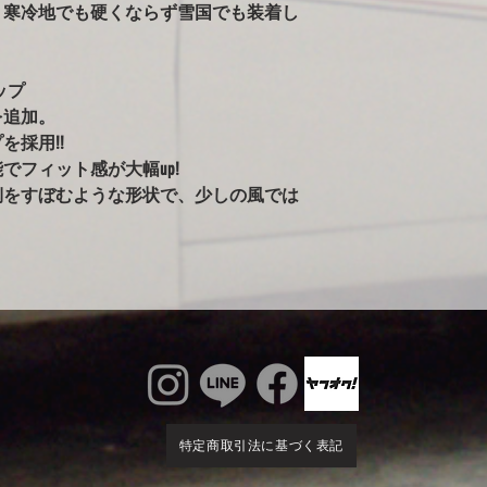
、寒冷地でも硬くならず雪国でも装着し
ールペンされた車両
告がありました。）
※ボディが汚れた状
雨で濡れている車体
ップ
かけるのはご注意く
を追加。
るとシミの原因にな
を採用!!
ィに使用すると、起
でフィット感が大幅up!
す。出来るだけ綺麗
側をすぼむような形状で、少しの風では
特定商取引法に基づく表記