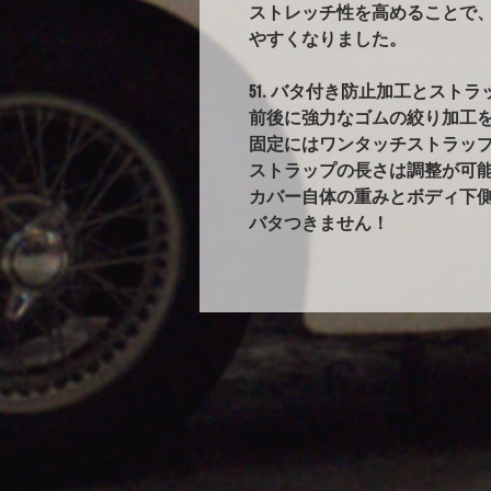
ストレッチ性を高めることで
やすくなりました。
51. バタ付き防止加工とストラ
前後に強力なゴムの絞り加工
固定にはワンタッチストラップ
ストラップの長さは調整が可能
カバー自体の重みとボディ下
バタつきません！