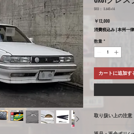
GX81クレス
SKU： 3.64E+14
価
￥12,000
格
消費税込み
|
本州一律
数量
*
カートに追加す
取り扱い上の注意
ボディカバー使用上
返品・返金ポリシ