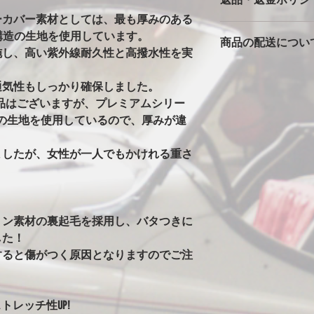
※強風での使用の注
バタ付きが大きいと
ーカバー素材としては、最も厚みのある
カバーは消耗品です
っかりとストラップ
多層構造の生地を使用しています。
商品の配送につい
返品返金は対応でき
風の時は、ホイール
施し、高い紫外線耐久性と高撥水性を実
ただいた車両で、極
の洗濯ばさみを併用
本州一律1500円
期不良に関しては別
安全に使用できます
通気性もしっかり確保しました。
北海道・沖縄・離島は2
※完全防水にはして
発送はゆうパックで
製品はございますが、プレミアムシリー
カバーには防水・撥
始の発送は出来ませ
はありません。ビニ
の生地を使用しているので、厚みが違
水生地を使用すると
まうからです。その
ましたが、女性が一人でもかけれる重さ
水にはしていません
ることがありますが
い日など車もカバー
す。
トン素材の裏起毛を採用し、バタつきに
※オールペン車両や
意
した！
オールペンやボディ
すると傷がつく原因となりますのでご注
安定なためカバーの
グ剤や塗料の種類に
ります。万が一シミ
トレッチ性UP!
させてください。（現