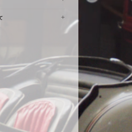
意
擦れや傷の原因になりますので、し
。使用に伴う劣化や汚れ、破れ等の
をしめて下さい。風の強い場合や台
て
ません。事前にカスタム等ご相談い
部分に布団を干す時に使用する大型
端にサイズが小さい・大きい等の初
する等の工夫をしていただくとより
途商品に交換させて頂きます。
。
000円
いません。
の発送になります。土日祝・年末年
水加工をしていますが、完全防水で
ん。
ール生地やテント生地などの完全防
、地面からの湿気でボディが錆てし
為あえて通気性を保つために完全防
。ミシンの縫い目から雨水が浸入す
、不良品ではありません。天気の良
をめくり換気する事をお勧めしま
コーティング車両に使用する際の注
コーティング直後の車両は塗膜が不
使用はお控えください。コーティン
よっては、シミができる可能性があ
になった場合は速やかに天日で乾燥
までに104件のみ、DIYで赤色にオ