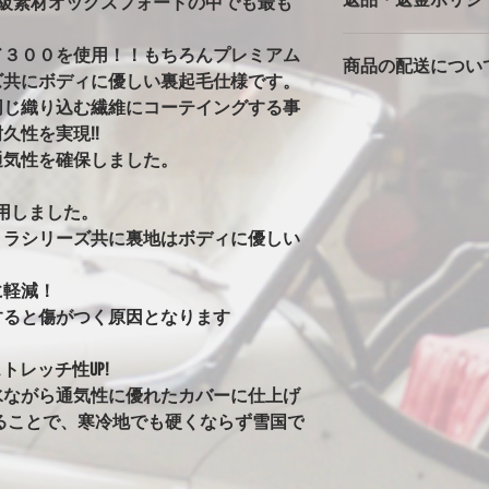
※強風での使用の注
高級素材オックスフォードの中でも最も
バタ付きが大きいと
カバーは消耗品です
っかりとストラップ
ド３００を使用！！もちろんプレミアム
商品の配送につい
返品返金は対応でき
風の時は、ホイール
ズ共にボディに優しい裏起毛仕様です。
ただいた車両で、極
の洗濯ばさみを併用
同じ織り込む繊維にコーテイングする事
本州一律1500円
期不良に関しては別
安全に使用できます
久性を実現!!
北海道・沖縄・離島は2
※完全防水にはして
発送はゆうパックで
通気性を確保しました。
カバーには防水・撥
始の発送は出来ませ
はありません。ビニ
水生地を使用すると
用しました。
まうからです。その
トラシリーズ共に裏地はボディに優しい
水にはしていません
！
ることがありますが
に軽減！
い日など車もカバー
すると傷がつく原因となります
す。
※オールペン車両や
意
トレッチ性UP!
オールペンやボディ
水ながら通気性に優れたカバーに仕上げ
安定なためカバーの
ることで、寒冷地でも硬くならず雪国で
グ剤や塗料の種類に
ります。万が一シミ
させてください。（現在