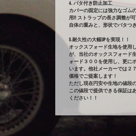
4. バタ付き防止加工
カバーの固定には強力なゴム
用!! ストラップの長さ調整が
自体の重みと、形状でバタつ
5.耐久性の大幅UPを実現！！
オックスフォード生地を使用
が、当社のオックスフォード
ォード３００を使用し、更に
います。他社メーカーでは２
価格でご提案します！
ただし現在円安や生地の値段
この値段で提供できる保証は
ください！！