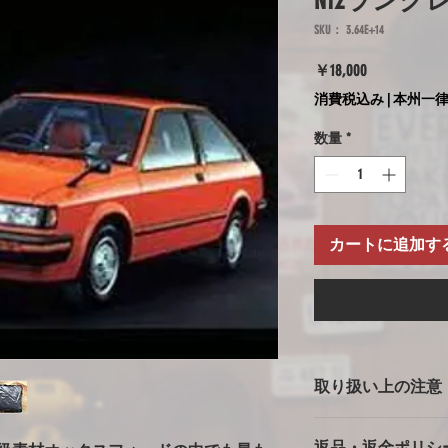
N12ラング
SKU： 3.64E+14
価
￥18,000
格
消費税込み
|
本州一律
数量
*
カートに追加す
取り扱い上の注意
ボディカバー使用上
返品・返金ポリシ