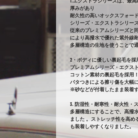
1.エクストラシリーズは、最
厚みがあり
耐久性の高いオックスフォー
シリーズ・エクストラシリー
従来のプレミアムシリーズと
により高撥水で優れた紫外線耐
多層構造の生地を使うことで
2・ボディに優しい裏起毛を採
プレミアムシリーズ・エクス
コットン素材の裏起毛を採用
バタつきによる擦り傷を大幅
※砂などが付着したまま装着
3. 防湿性・耐寒性・耐火性・ス
多層構造にすることで、高撥
ました 。ストレッチ性を高め
も装着しやすくなりました。