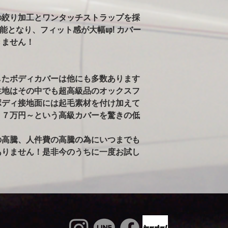
ールペンされた車両
の絞り加工とワンタッチストラップを採
告がありました。）
※ボディが汚れた状
可能となり、フィット感が大幅up! カバー
雨で濡れている車体
きません！
かけるのはご注意く
るとシミの原因にな
ィに使用すると、起
したボディカバーは他にも多数あります
す。出来るだけ綺麗
生地はその中でも超高級品のオックスフ
ボディ接地面には起毛素材を付け加えて
７７万円～という高級カバーを驚きの低
の高騰、人件費の高騰の為にいつまでも
ありません！是非今のうちに一度お試し