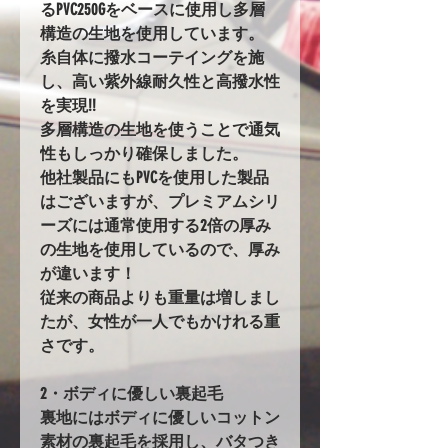
るPVC250Gをベースに使用し多層
構造の生地を使用しています。
糸自体に撥水コーテイングを施
し、高い紫外線耐久性と高撥水性
を実現!!
多層構造の生地を使うことで通気
性もしっかり確保しました。
他社製品にもPVCを使用した製品
はございますが、プレミアムシリ
ーズには通常使用する2倍の厚み
の生地を使用しているので、厚み
が違います！
従来の商品よりも重量は増しまし
たが、女性が一人でもかけれる重
さです。
2・ボディに優しい裏起毛
裏地にはボディに優しいコットン
素材の裏起毛を採用し、バタつき