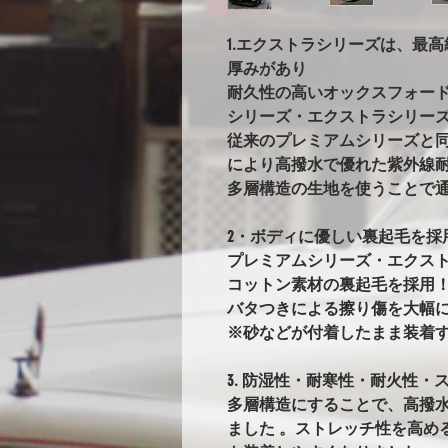
1.エクストラシリーズは、最
厚みがあり
耐久性の高いオックスフォー
シリーズ・エクストラシリー
従来のプレミアムシリーズと
により高撥水で優れた紫外線耐
多層構造の生地を使うことで
2・ボディに優しい裏起毛を採
プレミアムシリーズ・エクス
コットン素材の裏起毛を採用
バタつきによる擦り傷を大幅
※砂などが付着したまま装着
3. 防湿性・耐寒性・耐火性・ス
多層構造にすることで、高撥
ました 。ストレッチ性を高め