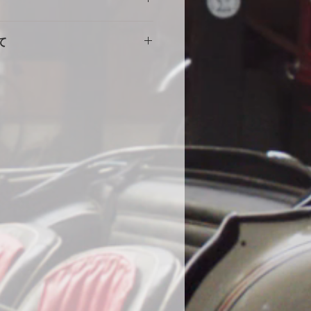
意
擦れや傷の原因になりますので、し
。使用に伴う劣化や汚れ、破れ等の
をしめて下さい。風の強い場合や台
て
ません。事前にカスタム等ご相談い
部分に布団を干す時に使用する大型
端にサイズが小さい・大きい等の初
する等の工夫をしていただくとより
途商品に交換させて頂きます。
。
000円
いません。
の発送になります。土日祝・年末年
水加工をしていますが、完全防水で
ん。
ール生地やテント生地などの完全防
、地面からの湿気でボディが錆てし
為あえて通気性を保つために完全防
。ミシンの縫い目から雨水が浸入す
、不良品ではありません。天気の良
をめくり換気する事をお勧めしま
コーティング車両に使用する際の注
コーティング直後の車両は塗膜が不
使用はお控えください。コーティン
よっては、シミができる可能性があ
になった場合は速やかに天日で乾燥
在までに19件のみ、DIYで赤色にオ