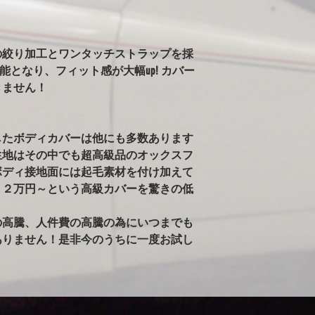
ールペンされた車両
告がありました。）
※ボディが汚れた状
の絞り加工とワンタッチストラップを採
雨で濡れている車体
かけるのはご注意く
可能となり、フィット感が大幅up! カバー
るとシミの原因にな
きません！
ィに使用すると、起
す。出来るだけ綺麗
したボディカバーは他にも多数あります
生地はその中でも超高級品のオックスフ
ボディ接地面には起毛素材を付け加えて
１２万円～という高級カバーを驚きの低
の高騰、人件費の高騰の為にいつまでも
ありません！是非今のうちに一度お試し