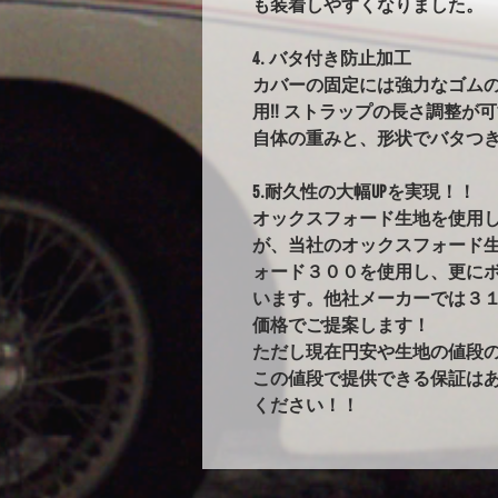
も装着しやすくなりました。
4. バタ付き防止加工
カバーの固定には強力なゴム
用!! ストラップの長さ調整が
自体の重みと、形状でバタつ
5.耐久性の大幅UPを実現！！
オックスフォード生地を使用
が、当社のオックスフォード
ォード３００を使用し、更に
います。他社メーカーでは３
価格でご提案します！
ただし現在円安や生地の値段
この値段で提供できる保証は
ください！！