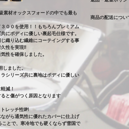
※強風での使用の注
バタ付きが大きいと
カバーは消耗品です
っかりとストラップ
高級素材オックスフォードの中でも最も
商品の配送につい
返品返金は対応でき
風の時は、ホイール
ただいた車両で、極
の洗濯ばさみを併用
ド３００を使用！！もちろんプレミアム
本州一律1500円
期不良に関しては別
安全に使用できます
ズ共にボディに優しい裏起毛仕様です。
北海道・沖縄・離島は2
※完全防水にはして
同じ織り込む繊維にコーテイングする事
発送はゆうパックで
カバーには防水・撥
久性を実現!!
始の発送は出来ませ
はありません。ビニ
通気性を確保しました。
水生地を使用すると
まうからです。その
水にはしていません
用しました。
ることがありますが
トラシリーズ共に裏地はボディに優しい
い日など車もカバー
！
す。
に軽減！
※オールペン車両や
すると傷がつく原因となります
意
オールペンやボディ
安定なためカバーの
トレッチ性UP!
グ剤や塗料の種類に
水ながら通気性に優れたカバーに仕上げ
ります。万が一シミ
ることで、寒冷地でも硬くならず雪国で
させてください。（現