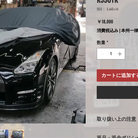
R35GTR
SKU： 3.64E+14
価
￥18,000
格
消費税込み
|
本州一律
数量
*
カートに追加す
取り扱い上の注意
ボディカバー使用上
返品・返金ポリシ