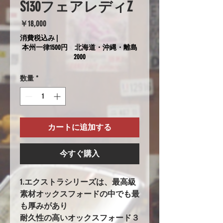
S130フェアレディZ
価
￥18,000
格
消費税込み
|
本州一律1500円 北海道・沖縄・離島
2000
数量
*
カートに追加する
今すぐ購入
1.エクストラシリーズは、最高級
素材オックスフォードの中でも最
も厚みがあり
耐久性の高いオックスフォード３