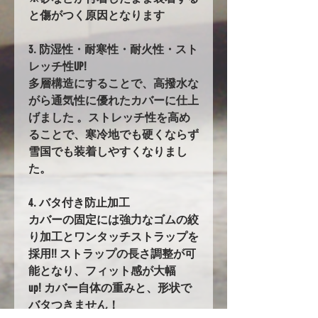
と傷がつく原因となります
3. 防湿性・耐寒性・耐火性・スト
レッチ性UP!
多層構造にすることで、高撥水な
がら通気性に優れたカバーに仕上
げました 。ストレッチ性を高め
ることで、寒冷地でも硬くならず
雪国でも装着しやすくなりまし
た。
4. バタ付き防止加工
カバーの固定には強力なゴムの絞
り加工とワンタッチストラップを
採用!! ストラップの長さ調整が可
能となり、フィット感が大幅
up! カバー自体の重みと、形状で
バタつきません！