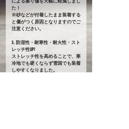
による擦り傷を大幅に軽減しまし
た！
※砂などが付着したまま装着する
と傷がつく原因となりますのでご
注意ください。
3. 防湿性・耐寒性・耐火性・スト
レッチ性UP!
ストレッチ性を高めることで、寒
冷地でも硬くならず雪国でも装着
しやすくなりました。
42. バタ付き防止加工とストラッ
プ
前後に強力なゴムの絞り加工を追
加。
固定にはワンタッチストラップを
採用!!
ストラップの長さは調整が可能で