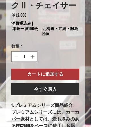
クⅡ・チェイサー
価
￥12,000
格
消費税込み
|
本州一律1500円 北海道・沖縄・離島
2000
数量
*
カートに追加する
今すぐ購入
1.プレミアムシリーズ商品紹介
プレミアムシリーズには、カーカ
バー素材としては、最も厚みのあ
るPVC250Gをベースに使用し多層