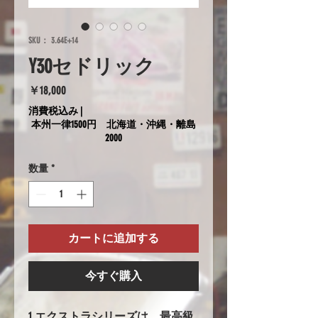
SKU： 3.64E+14
Y30セドリック
価
￥18,000
格
消費税込み
|
本州一律1500円 北海道・沖縄・離島
2000
数量
*
カートに追加する
今すぐ購入
1.エクストラシリーズは、最高級