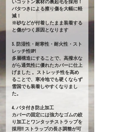
いコットン素材の裏起毛を採用！
バタつきによる擦り傷を大幅に軽
減！
※砂などが付着したまま装着する
と傷がつく原因となります
3. 防湿性・耐寒性・耐火性・スト
レッチ性UP!
多層構造にすることで、高撥水な
がら通気性に優れたカバーに仕上
げました 。ストレッチ性を高め
ることで、寒冷地でも硬くならず
雪国でも装着しやすくなりまし
た。
4. バタ付き防止加工
カバーの固定には強力なゴムの絞
り加工とワンタッチストラップを
採用!! ストラップの長さ調整が可