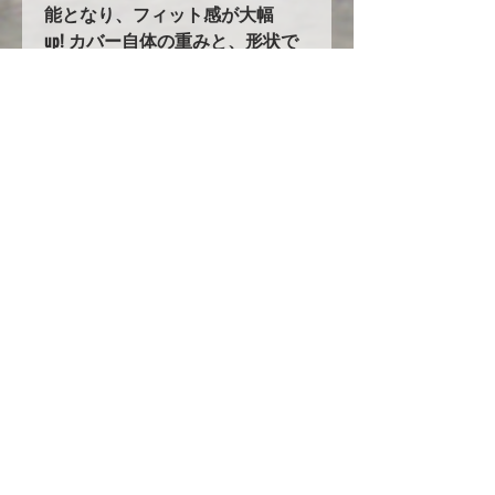
能となり、フィット感が大幅
up! カバー自体の重みと、形状で
バタつきません！
5.耐久性の大幅UPを実現！！
オックスフォード生地を使用した
ボディカバーは他にも多数ありま
すが、当社のオックスフォード生
地はその中でも超高級品のオック
スフォード３００を使用し、更に
ボディ接地面には起毛素材を付け
加えています。他社メーカーでは
３２８万円～という高級カバーを
驚きの低価格でご提案します！
ただし現在円安や生地の値段の高
騰、人件費の高騰の為にいつまで
もこの値段で提供できる保証はあ
りません！是非今のうちに一度お
試しください！！