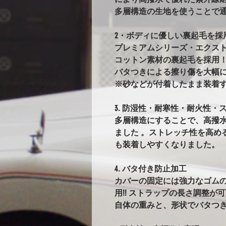
多層構造の生地を使うことで
2・ボディに優しい裏起毛を採
プレミアムシリーズ・エクス
コットン素材の裏起毛を採用
バタつきによる擦り傷を大幅
※砂などが付着したまま装着
3. 防湿性・耐寒性・耐火性・ス
多層構造にすることで、高撥
ました 。ストレッチ性を高め
も装着しやすくなりました。
4. バタ付き防止加工
カバーの固定には強力なゴム
用!! ストラップの長さ調整が
自体の重みと、形状でバタつ