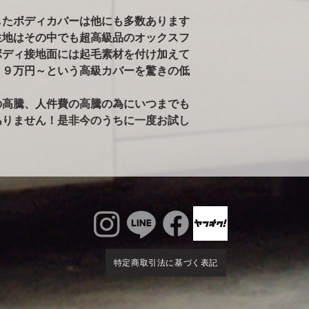
ールペンされた車両
したボディカバーは他にも多数あります
告がありました。）
生地はその中でも超高級品のオックスフ
※ボディが汚れた状
ボディ接地面には起毛素材を付け加えて
雨で濡れている車体
かけるのはご注意く
３９万円～という高級カバーを驚きの低
るとシミの原因にな
ィに使用すると、起
の高騰、人件費の高騰の為にいつまでも
す。出来るだけ綺麗
ありません！是非今のうちに一度お試し
特定商取引法に基づく表記