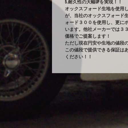
5.耐久性の大幅UPを実現！！
オックスフォード生地を使用
が、当社のオックスフォード
ォード３００を使用し、更に
います。他社メーカーでは３
価格でご提案します！
ただし現在円安や生地の値段
この値段で提供できる保証は
ください！！