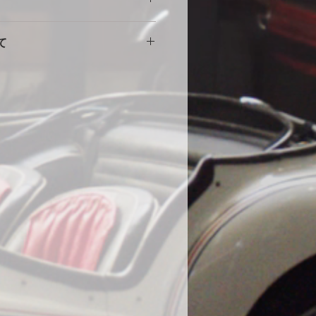
意
擦れや傷の原因になりますので、し
。使用に伴う劣化や汚れ、破れ等の
をしめて下さい。風の強い場合や台
て
ません。事前にカスタム等ご相談い
部分に布団を干す時に使用する大型
端にサイズが小さい・大きい等の初
する等の工夫をしていただくとより
途商品に交換させて頂きます。
。
000円
いません。
の発送になります。土日祝・年末年
水加工をしていますが、完全防水で
ん。
ール生地やテント生地などの完全防
、地面からの湿気でボディが錆てし
為あえて通気性を保つために完全防
。ミシンの縫い目から雨水が浸入す
、不良品ではありません。天気の良
をめくり換気する事をお勧めしま
コーティング車両に使用する際の注
コーティング直後の車両は塗膜が不
使用はお控えください。コーティン
よっては、シミができる可能性があ
になった場合は速やかに天日で乾燥
在までに46件のみ、DIYで赤色にオ