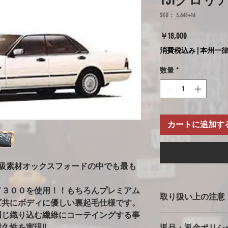
Y31グロリ
SKU： 3.64E+14
価
￥18,000
格
消費税込み
|
本州一律
数量
*
カートに追加す
高級素材オックスフォードの中でも最も
ド３００を使用！！もちろんプレミアム
取り扱い上の注意
ズ共にボディに優しい裏起毛仕様です。
同じ織り込む繊維にコーテイングする事
ボディカバー使用上
久性を実現!!
返品・返金ポリシ