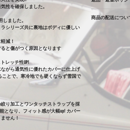
※強風での使用の注
通気性を確保しました。
バタ付きが大きいと
カバーは消耗品です
っかりとストラップ
商品の配送につい
返品返金は対応でき
風の時は、ホイール
用しました。
ただいた車両で、極
の洗濯ばさみを併用
トラシリーズ共に裏地はボディに優しい
本州一律1500円
期不良に関しては別
安全に使用できます
！
北海道・沖縄・離島は2
※完全防水にはして
に軽減！
発送はゆうパックで
カバーには防水・撥
始の発送は出来ませ
すると傷がつく原因となります
はありません。ビニ
水生地を使用すると
まうからです。その
トレッチ性UP!
水にはしていません
水ながら通気性に優れたカバーに仕上げ
ることがありますが
ることで、寒冷地でも硬くならず雪国で
い日など車もカバー
す。
※オールペン車両や
意
の絞り加工とワンタッチストラップを採
オールペンやボディ
安定なためカバーの
可能となり、フィット感が大幅up! カバー
グ剤や塗料の種類に
きません！
ります。万が一シミ
させてください。（現