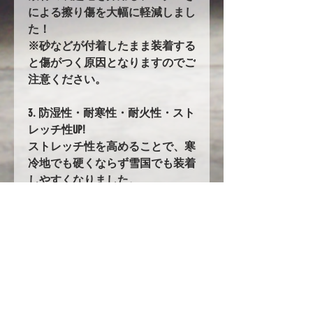
による擦り傷を大幅に軽減しまし
た！
※砂などが付着したまま装着する
と傷がつく原因となりますのでご
注意ください。
3. 防湿性・耐寒性・耐火性・スト
レッチ性UP!
ストレッチ性を高めることで、寒
冷地でも硬くならず雪国でも装着
しやすくなりました。
50. バタ付き防止加工とストラッ
プ
前後に強力なゴムの絞り加工を追
加。
固定にはワンタッチストラップを
採用!!