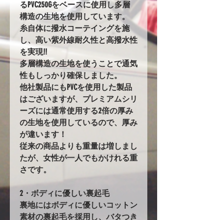
るPVC250Gをベースに使用し多層
構造の生地を使用しています。
糸自体に撥水コーテイングを施
し、高い紫外線耐久性と高撥水性
を実現!!
多層構造の生地を使うことで通気
性もしっかり確保しました。
他社製品にもPVCを使用した製品
はございますが、プレミアムシリ
ーズには通常使用する2倍の厚み
の生地を使用しているので、厚み
が違います！
従来の商品よりも重量は増しまし
たが、女性が一人でもかけれる重
さです。
2・ボディに優しい裏起毛
裏地にはボディに優しいコットン
素材の裏起毛を採用し、バタつき